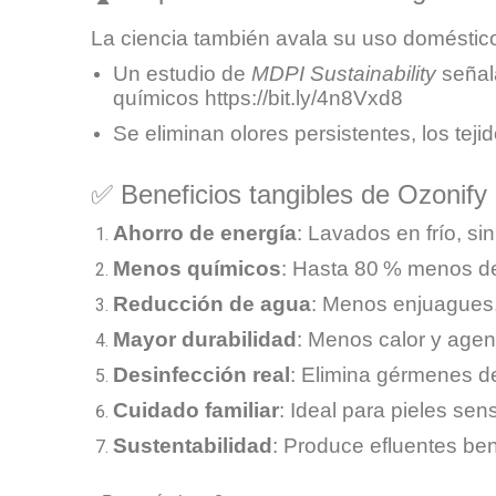
La ciencia también avala su uso doméstic
Un estudio de
MDPI Sustainability
señala
químicos
https://bit.ly/4n8Vxd8
Se eliminan olores persistentes, los t
✅ Beneficios tangibles de Ozonify
Ahorro de energía
: Lavados en frío, si
Menos químicos
: Hasta 80 % menos de
Reducción de agua
: Menos enjuagues,
Mayor durabilidad
: Menos calor y agen
Desinfección real
: Elimina gérmenes d
Cuidado familiar
: Ideal para pieles sen
Sustentabilidad
: Produce efluentes ben