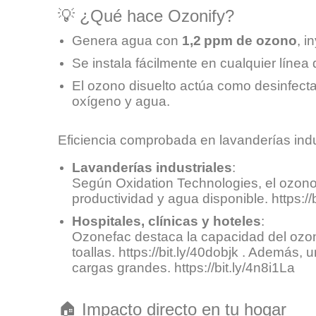
💡 ¿Qué hace Ozonify?
Genera agua con
1,2 ppm de ozono
, i
Se instala fácilmente en cualquier línea 
El ozono disuelto actúa como desinfect
oxígeno y agua.
Eficiencia comprobada en lavanderías indus
Lavanderías industriales
:
Según Oxidation Technologies, el ozono 
productividad y agua disponible.
https:/
Hospitales, clínicas y hoteles
:
Ozonefac destaca la capacidad del ozono 
toallas.
https://bit.ly/40dobjk
.
Además, un 
cargas grandes.
https://bit.ly/4n8i1La
🏠 Impacto directo en tu hogar