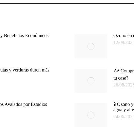
 y Beneficios Económicos
Ozono en e
12/08/202
rutas y verduras duren más
🐟 Comprob
tu casa?
26/06/202
os Avalados por Estudios
🧪 Ozono y 
agua y aire
24/06/202