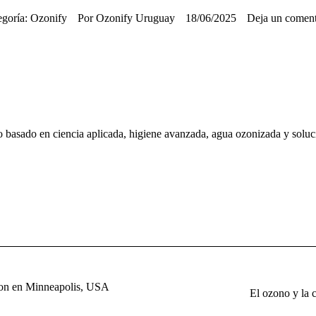
egoría:
Ozonify
Por
Ozonify Uruguay
18/06/2025
Deja un coment
basado en ciencia aplicada, higiene avanzada, agua ozonizada y soluci
lton en Minneapolis, USA
El ozono y la c