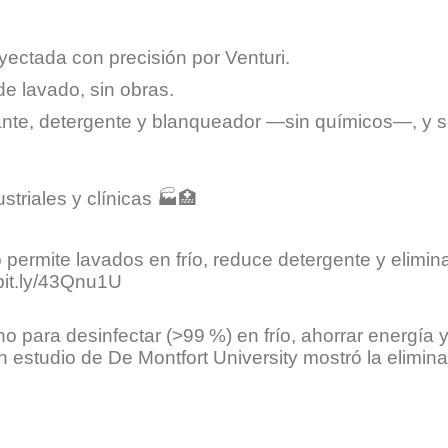
nyectada con precisión por Venturi.
de lavado, sin obras.
ante, detergente y blanqueador —sin químicos—, y 
triales y clínicas 🏭🏥
permite lavados en frío, reduce detergente y elimi
/bit.ly/43Qnu1U
para desinfectar (>99 %) en frío, ahorrar energía y p
estudio de De Montfort University mostró la elimina