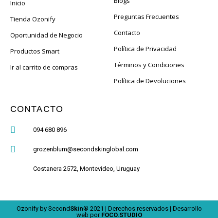
Blogs
Inicio
Preguntas Frecuentes
Tienda Ozonify
Contacto
Oportunidad de Negocio
Política de Privacidad
Productos Smart
Términos y Condiciones
Ir al carrito de compras
Política de Devoluciones
CONTACTO
094 680 896
grozenblum@secondskinglobal.com
Costanera 2572, Montevideo, Uruguay
Ozonify by Second
Skin
® 2021 | Derechos reservados | Desarrollo
web por
FOCO.STUDIO