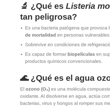
🔬 ¿Qué es
Listeria m
tan peligrosa?
Es una bacteria patógena que provoca l
de mortalidad
en personas vulnerables
Sobrevive en condiciones de refrigeraci
Es capaz de formar
biopelículas
en supe
productos químicos convencionales.
🌊 ¿Qué es el agua oz
El
ozono (O₃)
es una molécula compuesta 
oxidante. Al disolverse en agua, actúa co
bacterias, virus y hongos al romper sus m