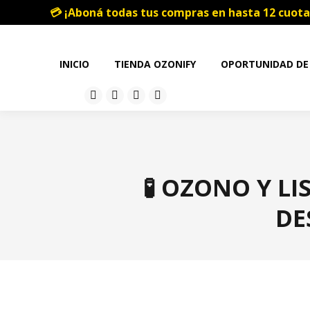
💳 ¡Aboná todas tus compras en hasta 12 cuota
INICIO
TIENDA OZONIFY
OPORTUNIDAD DE
🧪 OZONO Y LI
DE