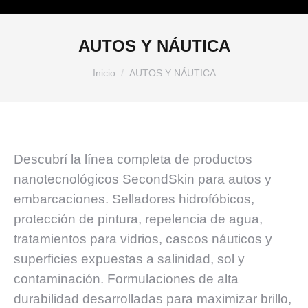
AUTOS Y NÁUTICA
Estás aquí:
Inicio
AUTOS Y NÁUTICA
Descubrí la línea completa de productos
nanotecnológicos SecondSkin para autos y
embarcaciones. Selladores hidrofóbicos,
protección de pintura, repelencia de agua,
tratamientos para vidrios, cascos náuticos y
superficies expuestas a salinidad, sol y
contaminación. Formulaciones de alta
durabilidad desarrolladas para maximizar brillo,