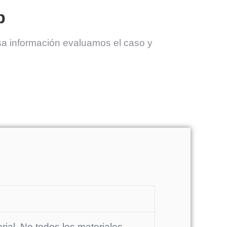
p
sa información evaluamos el caso y
ial. No todos los materiales