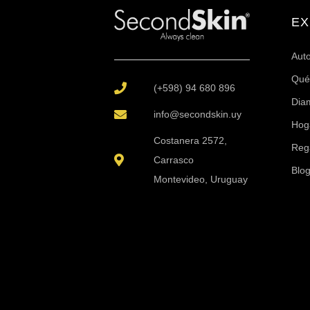
EX
Aut
Qué
(+598) 94 680 896
Dia
info@secondskin.uy
Hog
Costanera 2572,
Reg
Carrasco
Blo
Montevideo, Uruguay