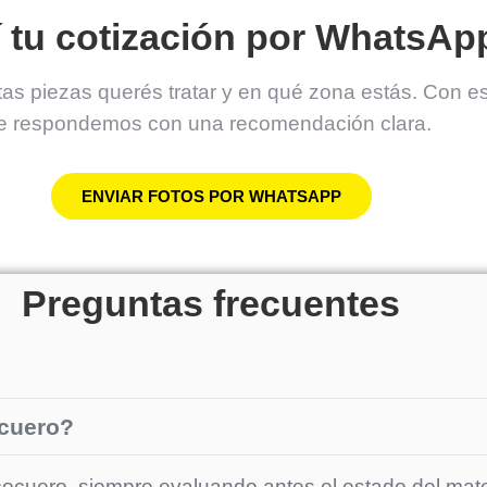
 tu cotización por WhatsAp
tas piezas querés tratar y en qué zona estás. Con e
te respondemos con una recomendación clara.
ENVIAR FOTOS POR WHATSAPP
Preguntas frecuentes
ocuero?
cocuero, siempre evaluando antes el estado del mater