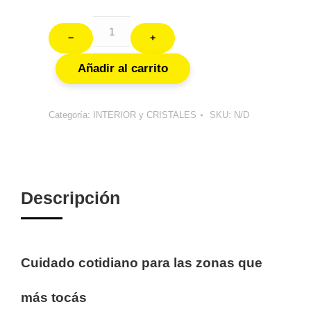
﹣
﹢
Añadir al carrito
Categoría:
INTERIOR y CRISTALES
SKU:
N/D
Descripción
Cuidado cotidiano para las zonas que
más tocás