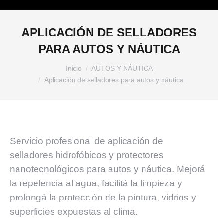
APLICACIÓN DE SELLADORES
PARA AUTOS Y NÁUTICA
Estás aquí:
Inicio
AUTOS Y NÁUTICA
Aplicación de selladores para autos y náutica
Servicio profesional de aplicación de
selladores hidrofóbicos y protectores
nanotecnológicos para autos y náutica. Mejorá
la repelencia al agua, facilitá la limpieza y
prolongá la protección de la pintura, vidrios y
superficies expuestas al clima.