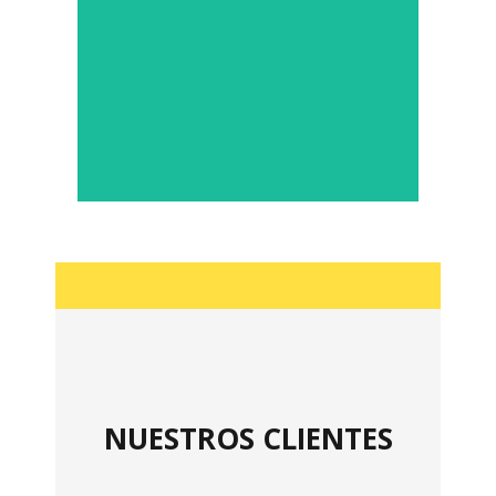
Bioseguridad protege
espacios y vehículos durante
12 meses con una sola
aplicación. Garantizamos y
monitoreado la actividad
microbiana durante todo este
periodo.
NUESTROS CLIENTES