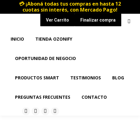
💳 ¡Aboná todas tus compras en hasta 12
cuotas sin interés, con Mercado Pago!
Ver Carrito
Finalizar compra
INICIO
TIENDA OZONIFY
OPORTUNIDAD DE NEGOCIO
PRODUCTOS SMART
TESTIMONIOS
BLOG
PREGUNTAS FRECUENTES
CONTACTO