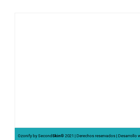
Ozonify by Second
Skin
® 2021 | Derechos reservados | Desarrollo