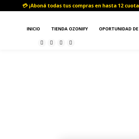
💳 ¡Aboná todas tus compras en hasta 12 cuota
INICIO
TIENDA OZONIFY
OPORTUNIDAD DE