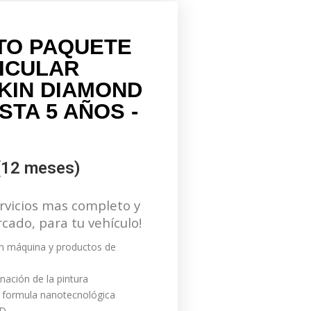
TO PAQUETE
ICULAR
KIN DIAMOND
STA 5 AÑOS -
(12 meses)
ervicios mas completo y
cado, para tu vehículo!
on máquina y productos de
ación de la pintura
a formula nanotecnológica
ND