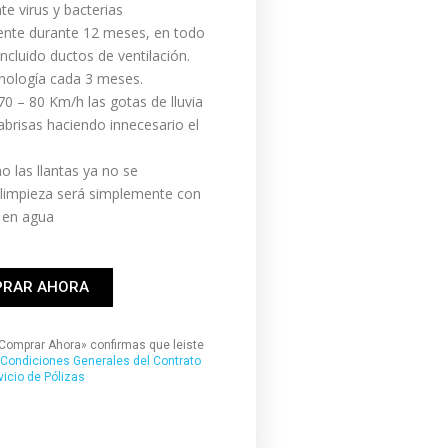
e virus y bacterias
nte durante 12 meses, en todo
 incluido ductos de ventilación.
nología cada 3 meses.
0 – 80 Km/h las gotas de lluvia
abrisas haciendo innecesario el
o las llantas ya no se
a limpieza será simplemente con
 en agua
RAR AHORA
«Comprar Ahora» confirmas que leiste
Condiciones Generales del Contrato
vicio de Pólizas