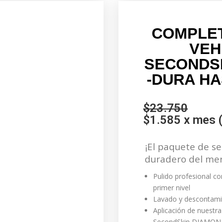
COMPLE
VEH
SECONDS
-DURA HA
$23.750
$1.585 x mes 
¡El paquete de s
duradero del mer
Pulido profesional c
primer nivel
Lavado y descontamin
Aplicación de nuestr
SecondSkin DIAMO