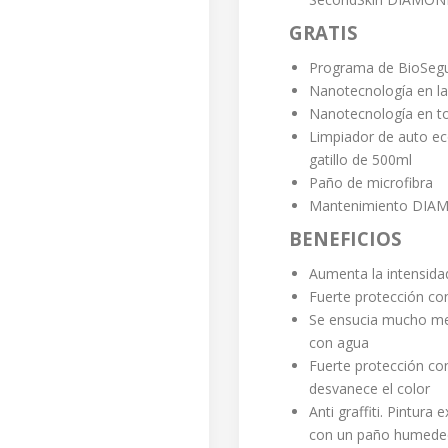
GRATIS
Programa de BioSegu
Nanotecnología en las
Nanotecnología en to
Limpiador de auto ec
gatillo de 500ml
Paño de microfibra
Mantenimiento DIAM
BENEFICIOS
Aumenta la intensidad 
Fuerte protección con
Se ensucia mucho men
con agua
Fuerte protección con
desvanece el color
Anti graffiti. Pintura
con un paño humede